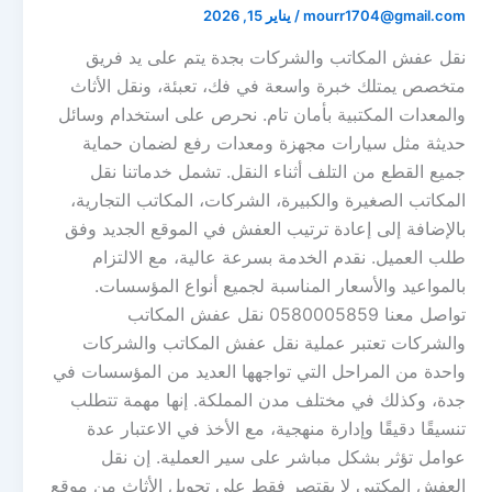
mourr1704@gmail.com
/
يناير 15, 2026
نقل عفش المكاتب والشركات بجدة يتم على يد فريق
متخصص يمتلك خبرة واسعة في فك، تعبئة، ونقل الأثاث
والمعدات المكتبية بأمان تام. نحرص على استخدام وسائل
حديثة مثل سيارات مجهزة ومعدات رفع لضمان حماية
جميع القطع من التلف أثناء النقل. تشمل خدماتنا نقل
المكاتب الصغيرة والكبيرة، الشركات، المكاتب التجارية،
بالإضافة إلى إعادة ترتيب العفش في الموقع الجديد وفق
طلب العميل. نقدم الخدمة بسرعة عالية، مع الالتزام
بالمواعيد والأسعار المناسبة لجميع أنواع المؤسسات.
تواصل معنا 0580005859 نقل عفش المكاتب
والشركات تعتبر عملية نقل عفش المكاتب والشركات
واحدة من المراحل التي تواجهها العديد من المؤسسات في
جدة، وكذلك في مختلف مدن المملكة. إنها مهمة تتطلب
تنسيقًا دقيقًا وإدارة منهجية، مع الأخذ في الاعتبار عدة
عوامل تؤثر بشكل مباشر على سير العملية. إن نقل
العفش المكتبي لا يقتصر فقط على تحويل الأثاث من موقع