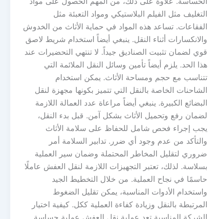
الحساسة. علاوة على ذلك، من المهم الحصول على مواد
التغليف مثل الفيلم البلاستيكي ومواد التعبئة مثل
الفقاعات. تساعد هذه المواد في حماية الأثاث من الخدوش
والانكسارات أثناء النقل. ينبغي أيضاً استخدام شريط لاصق
قوي لضمان تثبيت الصناديق جيداً. لا تنتهي التحضيرات عند
هذا الحد. يلزم أيضاً تأمين وسائل النقل الملائمة التي
تتناسب مع حجم ومساحة الأثاث. يمكن استخدام
الشاحنات الخاصة بالنقل التي تتميز بكونها مجهزة لنقل
البضائع الكبيرة. ينبغي أيضاً مراعاة عدد العمالة اللازمة
لضمان رفع وتحميل الأثاث بشكل آمن. قبل بدء النقل،
يجب إجراء فحص شامل للحفاظ على سلامة الأثاث
والتأكد من عدم وجود أي ضرر. تدابير السلامة أمر
ضروري لتقليل المخاطر المحتملة وضمان سير العملية
بسلاسة. لذلك، تعتبر التجهيزات اللازمة لنقل العفش عاملًا
حاسمًا في نجاح العملية. من خلال التخطيط الجيد
واستخدام الأدوات المناسبة، يمكن تقليل الضغوط
المرتبطة بالنقل وزيادة كفاءة العملية ككل. كيفية اختيار
الشركة المناسبة تعد عملية نقل العفش عملية حساسة