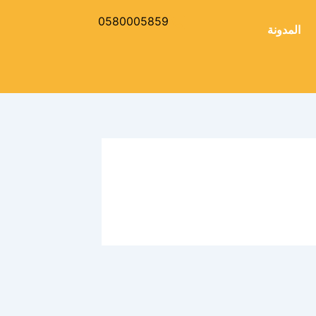
0580005859
المدونة