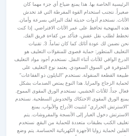
الرئيسية الخاصة بها. هذا يمنع ضياع أي جزء مهما كان
صغيراً. نتجنب استخدام القوة المفرطة التي قد تخدش
الأثاث. نستخدم أدوات حديثة لفك البراغي بسرعة وأمان.
هذه المنهجية تحافظ على عمر الأثاث الافتراضي. إذا كنت
تخطط لطلب نقل عفش، فتأكد من كفاءة فريق الفك.
نحن نضمن لك عودة أثاثك كما كان تماماً. 3. تقنيات
التغليف المتطور: حماية قصوى للمنقولات التغليف هو
الدرع الواقي للأثاث أثناء النقل. نستخدم أجود مواد التغليف
المتوفرة في السوق السعودي. يعتمد نوع التغليف على
طبيعة القطعة المنقولة. نستخدم “النايلون ذو الفقاعات”
لحماية الزجاج والمرايا. هذا النوع يمتص الصدمات بشكل
فعال جداً. للأثاث الخشبي، نستخدم الورق المقوى المموج.
يمنع الورق المقوى الاحتكاك والخدوش السطحية. نستخدم
“الاسترتش الحراري” لتثبيت الأدراج والأبواب. يمنع
الاسترتش دخول الغبار إلى الأنسجة والمفروشات. يتم
تغليف الكنب بطبقات متعددة للحماية من البقع. نستخدم
الفلين لحماية زوايا الأجهزة الكهربائية الحساسة. يتم وضع