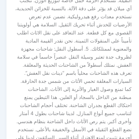
الثقيلة. نستخدم أحزمة حمل خاصة لتوزيع الوزن. نتجنب
أي ميلان قد يؤثر على دقة الآلة. بالنسبة للخزائن الحديدية،
نستخدم معدات رفع هيدروليكية. نضمن عدم تعرض
الأرضيات للخدش أثناء تحريك الثقيل. السلامة هي أولويتنا
القصوى مع كل قطعة. عند التعاقد على نقل الاثاث اطلب
تأميناً على المنقولات الثمينة. نحن نقدر القيمة المادية
والمعنوية لممتلكاتك. 5. أسطول النقل: شاحنات مجهزة
لظروف جدة تعتبر وسيلة النقل عنصراً حاسماً في سلامة
العفش. نمتلك أسطولاً من الشاحنات الحديثة والمغلقة.
تعرف هذه الشاحنات محلياً باسم “دينات نقل العفش”.
السيارات المغلقة تحمي الأثاث من شمس جدة الحارقة.
كما تمنع وصول الغبار والأتربة إلى الأثاث. الشاحنات
مبطنة من الداخل بالسجاد أو الفلين. هذا التبطين يمنع
احتكاك القطع بجدران الشاحنة. تختلف أحجام الشاحنات
لتناسب جميع أنواع المنازل. لدينا شاحنات بطول 4 أمتار
وأخرى أكبر. يتم رص الأثاث داخل الشاحنة بنظام هندسي.
نضع القطع الثقيلة في الأسفل والخفيفة بالأعلى. نستخدم
أحزمة تثبيت لمنع الاهتزاز أثناء السير. السائقون لدينا على