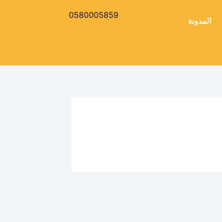
0580005859
المدونة