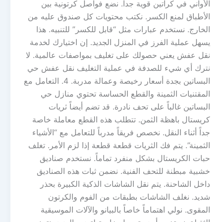
الأواني في كراتين قوية جداً. نضع فواصل كرتونية بين
الأطباق لمنع الكسر. نكتب محتويات كل صندوق عليه من
الخارج. نستخدم عبارات مثل “قابل للكسر” للتنبيه. هذا
يسهل عملية الفرز في المنزل الجديد. إن اختيارك لخدمة
نقل عفش يعني حصولك على تغليف بمواصفات عالمية. لا
نترك أي شيء للصدفة في عملية التغليف نقل عفش حي
البساتين بجدة أسعار رخيصة وعمالة مدربة. 4. التعامل مع
المقتنيات الثمينة والقطع الحساسة تحتوي منازل حي
البساتين غالباً على تحف نادرة. قد تضم أيضاً ثريات
كريستال باهظة الثمن. تتطلب هذه القطع معاملة خاصة
جداً أثناء النقل. نخصص فريقاً مدرباً للتعامل مع “الأشياء
الثمينة”. يتم فك الثريات قطعة قطعة إذا لزم الأمر. تغلف
حبات الكريستال بشكل منفرد تماماً. نستخدم صناديق
خشبية مبطنة للتحف الفنية. نضمن ثبات هذه الصناديق
داخل الشاحنة. يتم نقل الشاشات الذكية الكبيرة بحذر
شديد. نغلف الشاشات بطبقات من الفوم والكرتون
المقوى. نولي اهتماماً خاصاً بالبيانو والآلات الموسيقية