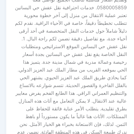
0580005859. خدمات احترافية نقل عفش حي البساتين
تعتبر عملية الانتقال من منزل إلى آخر خطوة محورية
تتطلب تخطيطاً دقيقاً، خاصة في الأحياء الراقية. نقدم لكم
دليلاً شاملاً حول خدمات النقل المتخصصة في أحد أرقى
أحياء جدة، مع تفاصيل دقيقة تضمن لكم راحة البال. 1.
نقل عفش حي البساتين الموقع الاستراتيجي ومتطلبات
النقل الخاصة يقع نقل عفش حي البساتين بجدة أسعار
رخيصة وعمالة مدربة في شمال مدينة جدة. يتميز هذا
الحي بموقعه القريب من مطار الملك عبد العزيز الدولي.
كما يحاذي طريق الملك عبد العزيز الحيوي. يشتهر الحي
بالفلل الفاخرة والقصور الحديثة. تتسم شوارعه بالاتساع
والتنظيم العمراني الراقي. هذا الطابع الفخم يفرض معايير
عالية عند الانتقال. لا يمكن التعامل مع أثاث هذه المنازل
بطرق تقليدية. يتطلب الأمر عناية فائقة للحفاظ على
الممتلكات. الأثاث هنا غالباً ما يكون مستورداً أو باهظ
الثمن. لذلك، فإن الاستعانة بخبراء هو الخيار الأمثل. نحن
ندرك طبيعة السكن في هذه المنطقة الهادئة. نضمن عدم