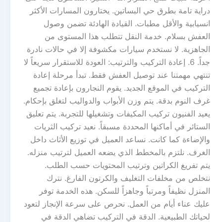
دراية تامة بطرق حي البساتين. يختارون المسارات الأكثر
انسيابية والأقل مطبات. القيادة الهادئة تضمن وصول
العفش بسلام. خدمة النقل تتطلب هذا المستوى من
الجاهزية. لا نستخدم سيارات مكشوفة إلا في حالات نادرة
جداً. 6. إعادة التركيب والترتيب: العودة للاستقرار سريعاً لا
تنتهي مهمتنا عند توصيل العفش فقط. تبدأ مرحلة إعادة
التركيب في الموقع الجديد. يقوم النجارون بإعادة تجميع
غرف النوم بدقة. يتم وزن الأبواب والدواليب لتغلق بإحكام.
يعيد الفنيون تركيب المكيفات وتشغيلها للتجربة. يتم تعليق
الستائر في أماكنها المحددة مسبقاً. نعيد تركيب الثريات
والإضاءة كما كانت. نساعد العميل في توزيع الأثاث داخل
الغرف. نلتزم بالمخطط الذي يضعه العميل لترتيب منزله.
يتم تفريغ الكراتين وترتيب المحتويات حسب الطلب.
نتخلص من مخلفات التغليف والكرتون الفارغ. نترك
المنزل نظيفاً ومرتباً وجاهزاً للسكن. هذه الخدمة توفر
عليك عناء أيام من العمل. نحرص على سرعة الإنجاز لتعود
لحياتك الطبيعية. الدقة في التركيب تضاهي الدقة في