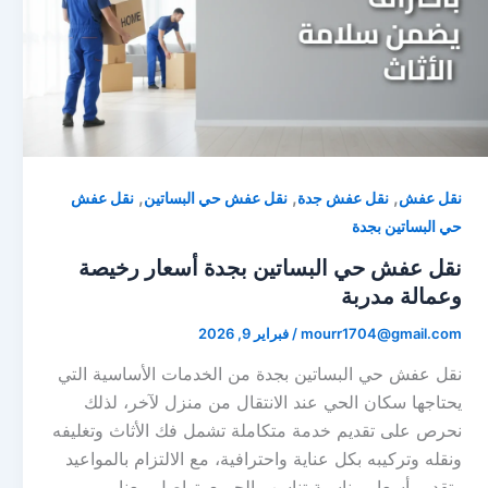
,
,
,
نقل عفش
نقل عفش جدة
نقل عفش حي البساتين
نقل عفش
حي البساتين بجدة
نقل عفش حي البساتين بجدة أسعار رخيصة
وعمالة مدربة
mourr1704@gmail.com
/
فبراير 9, 2026
نقل عفش حي البساتين بجدة من الخدمات الأساسية التي
يحتاجها سكان الحي عند الانتقال من منزل لآخر، لذلك
نحرص على تقديم خدمة متكاملة تشمل فك الأثاث وتغليفه
ونقله وتركيبه بكل عناية واحترافية، مع الالتزام بالمواعيد
وتقديم أسعار مناسبة تناسب الجميع. تواصل معنا