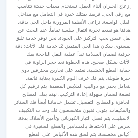
إزعاج الجيران أثناء العمل. نستخدم معدات حديثة تتناسب
مع رقي الحي. فريقنا يمتلك خبرة في التعامل مع مداخل
الفلل الواسعة. نراعي الأنظمة المرورية داخل الحي بدقة.
هدفنا هو تقديم تجربة انتقال سلسة تماماً. عند البحث عن
نقل عفش يجب التركيز على الجودة. نحن نوفر خدمة تليق
بمستوى سكان هذا الحي المتميز. 2. خدمة فك الأثاث: دقة
حرفية لضمان السلامة تبدأ عملية النقل الناجحة بفك
الأثاث بشكل صحيح. هذه الخطوة تعد حجر الزاوية في
حماية القطع الخشبية. نعتمد على نجارين محترفين ذوي
خبرة طويلة. يتم فك غرف النوم الكبيرة بعناية فائقة.
نتعامل بحذر مع دواليب الملابس المعقدة. يتم ترقيم كل
قطعة لضمان سهولة إعادة التركيب. نهتم بفك المطابخ
الجاهزة والمطابخ التفصيل. تشمل خدماتنا أيضاً فك الستائر
والمكيفات. يتولى فنيون متخصصون فك وحدات التكييف
الاسبليت. يتم فصل التيار الكهربائي وتأمين الأسلاك بدقة.
نحرص على الاحتفاظ بالمسامير والقطع الصغيرة في
أكياس مخصصة. يتم لصق هذه الأكياس على القطع