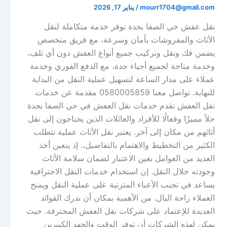
mourr1704@gmail.com
/
يناير 17, 2026
نقل عفش حي الصفا بجدة نوفر خدمة متكاملة لنقل
الأثاث والمفروشات بأمان وسرعة، مع فريق متخصص
يضمن فك ونقل وتركيب جميع أنواع العفش دون أي تلف،
وخدمة متاحة لجميع أحياء جدة، مع الدفع الفوري وخدمة
عملاء على مدار الساعة لتسهيل عملية النقل من البداية
للنهاية. تواصل معنا 0580005859 مقدمة عن خدمات
نقل العفش تقدم خدمات نقل العفش في حي الصفا بجدة
حلاً مميزًا وفعالًا للأفراد والعائلات الذين يحتاجون إلى نقل
أثاثهم من مكان إلى آخر. يعتبر نقل الأثاث عملية تتطلب
الكثير من التخطيط والاهتمام بالتفاصيل،. إذ يتعين أخذ
العديد من العوامل بعين الاعتبار لضمان سلامة الأثاث
وجودته خلال النقل. إن استخدام خدمات النقل الاحترافية
يساعد في تجنب الأعباء المترتبة على عملية النقل ويمنح
العملاء راحة البال. من الأهمية بمكان أن ندرك الفوائد
العديدة للإعتماد على شركات نقل العفش المحترفة. حيث
يمكن لهذه الشركات أن توفر الوقت والجهد الكبيرين