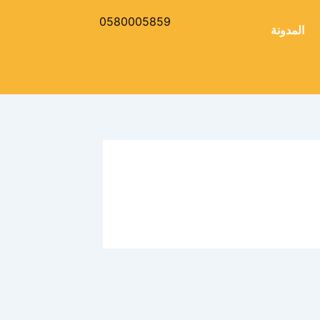
0580005859
المدونة