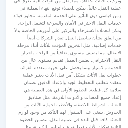
وتركيب الأثاث بكفاءة، مما يقلل من الوقت المستغرق في
عملية النقل. غالباً، يمكن للعملاء توقع انتهاء العملية في
زمن قياسي دون التأثير على الخدمة المقدمة. تتجاوز فوائد
خدمات النقل الاحترافي الأمان والسرعة لتشمل الراحة.
يمكن للعملاء الاسترخاء والتركيز على أمورهم الخاصة بدلاً
من القلق بشأن تفاصيل النقل. تقدم الشركات أيضاً
خدمات إضافية، مثل التخزين المؤقت للأثاث أثناء مرحلة
الانتقال، مما يضيف مستوى إضافياً من الراحة. باختيار
النقل الاحترافي، يضمن العميل تقديم مستوى عالٍ من
الخدمة والامتياز بينما يحصل على تجربة متعددة الفوائد.
خطوات نقل الأثاث بشكل آمن نقل الأثاث يعتبر عملية
معقدة تتطلب التخطيط الجيد والإعداد الدقيق لضمان
سلامة كل قطعة. الخطوة الأولى في هذه العملية هي
إعداد جميع المعدات والأدوات اللازمة، مثل صناديق
التعبئة، الشرائط اللاصقة، والأغطية لحماية الأثاث من
الخدوش. ينبغي على المنقول لهم التأكد من وجود لوازم
التعبئة كافة قبل البدء في عملية النقل. تتضمن الخطوة
الثانية تفكيك الأثاث فيما يتعلق بالعناصر الكبيرة، مثل