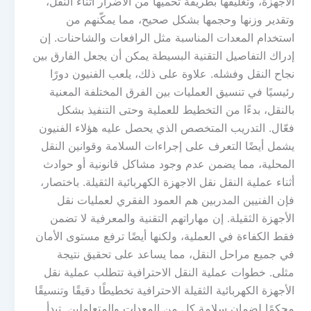
الأجهزة، وتغليفها بطريقة تحميها من الأضرار أثناء النقل،
وتقدير وزنها وحجمها بشكل صحيح، مما يمكّنهم من
استخدام المعدات المناسبة مثل الرافعات والشاحنات. إن
إدراك التفاصيل التقنية البسيطة يمكن أن يجعل الفارق بين
نجاح النقل وفشله. علاوة على ذلك، يلعب الفنيون دورًا
رئيسيًا في تنسيق العمليات بين الفرق المختلفة المعنية
بالنقل، بدءًا من التخطيط للعملية وحتى التنفيذ بشكل
فعّال. التدريب المتخصص الذي يحصل عليه هؤلاء الفنيون
يشمل أيضًا التعرف على إجراءات السلامة وقوانين النقل
المحلية، مما يضمن عدم وجود مشاكل قانونية أو حوادث
أثناء عملية النقل نقل الاجهزة الكهربائية الثقيلة. باختصار،
فإن الفنيين المدربين هم العمود الفقري لعمليات نقل
الأجهزة الثقيلة. إن مهاراتهم التقنية والمعرفية لا تضمن
فقط الكفاءة في العملية، ولكنها أيضًا ترفع مستوى الأمان
في جميع مراحل النقل، مما يساعد على تحقيق نتيجة
مثلى. خطوات عملية النقل الاحترافية تتطلب عملية نقل
الأجهزة الكهربائية الثقيلة الاحترافية تخطيطًا دقيقًا وتنسيقًا
محكمًا لضمان سلامة كل من المعدات والمتعاملين. تبدأ