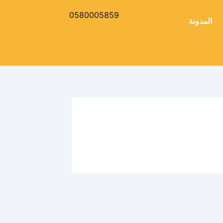
0580005859
المدونة