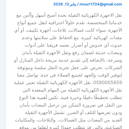
mourr1704@gmail.com
/
يناير 13, 2026
نقل الاجهزة الكهربائية الثقيلة بجدة أصبح أسهل وأأمن مع
خدماتنا المتخصصة. نقدم حلولاً احترافية لنقل جميع أنواع
الأجهزة، سواء كانت غسالات، ثلاجات، أجهزة تكييف، أو أي
معدات كهربائية كبيرة، مع الحفاظ على سلامتها وعدم
حدوث أي خدوش أو أضرار. يعتمد فريقنا على أدوات
ومعدات حديثة لضمان رفع ونقل الأجهزة الثقيلة بأمان
وسرعة، بالإضافة إلى تقديم خدمة مريحة داخل المنازل أو
الشركات. نحرص على جعل تجربة النقل سلسة وموثوقة
لتوفير الوقت والجهد لجميع العملاء في جدة. تواصل معنا
0580005859. نقل الأجهزة الكهربائية الثقيلة تعتبر عملية
نقل الأجهزة الكهربائية الثقيلة من المهام المعقدة التي
تتطلب تخطيطًا دقيقًا وخبرة فنية. تكمن أهمية هذا النوع
من النقل في ضرورة التمكن من ترحيل المعدات بأمان
ودون تعرضها للتلف أو الضرر. تشمل الأجهزة الثقيلة
العديد من المعدات مثل الغسالات،. والثلاجات، والمكاينات
الصناعية، والتي قد تتطلب جهودًا كبيرة لنقلها من موقع