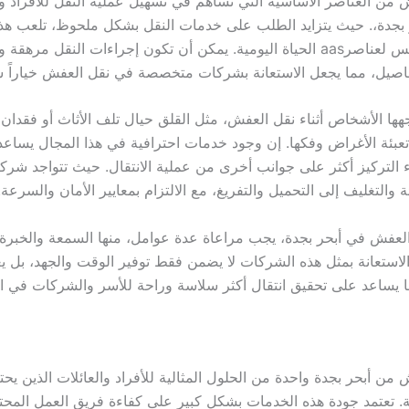
 من العناصر الأساسية التي تساهم في تسهيل عملية النقل للأفراد و
بجدة،. حيث يتزايد الطلب على خدمات النقل بشكل ملحوظ، تلعب هذه ا
في ضمان الانتقال السلس لعناصرaas الحياة اليومية. يمكن أن تكون إجراءات النقل
فاصيل، مما يجعل الاستعانة بشركات متخصصة في نقل العفش خياراً شائ
اجهها الأشخاص أثناء نقل العفش، مثل القلق حيال تلف الأثاث أو فقدان
عبئة الأغراض وفكها. إن وجود خدمات احترافية في هذا المجال يساع
ملاء التركيز أكثر على جوانب أخرى من عملية الانتقال. حيث تتواجد ش
ئة والتغليف إلى التحميل والتفريغ، مع الالتزام بمعايير الأمان والسرعة.
العفش في أبحر بجدة، يجب مراعاة عدة عوامل، منها السمعة والخبرة 
 الاستعانة بمثل هذه الشركات لا يضمن فقط توفير الوقت والجهد، بل ي
ما يساعد على تحقيق انتقال أكثر سلاسة وراحة للأسر والشركات في ا
من أبحر بجدة واحدة من الحلول المثالية للأفراد والعائلات الذين يح
. تعتمد جودة هذه الخدمات بشكل كبير على كفاءة فريق العمل المحتر