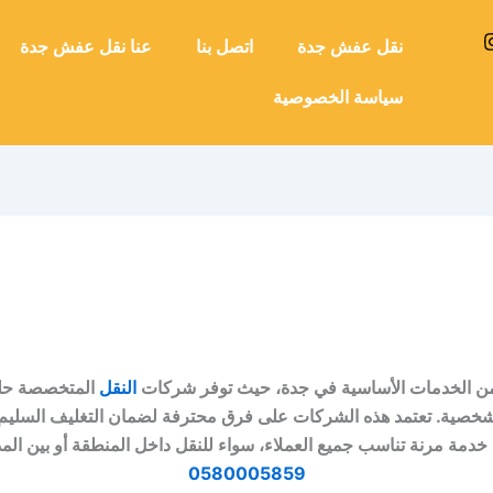
افضل
عروض
ب
نقل
أحياء
نقل عفش جدة
اتصل بنا
عنا نقل عفش جدة
جدة
عفش
جدة
للسكن
سياسة الخصوصية
العائلي
خصومات
ان
تصل
وكيفية
صون
إلى
التخطيط
ن
30%
للانتقال
ة
إليها
لخدمات
الفك
والتركيب
من الخدمات الأساسية في جدة، حيث توفر شركات
النقل
المتخصصة حلول
لشخصية. تعتمد هذه الشركات على فرق محترفة لضمان التغليف السليم 
 خدمة مرنة تناسب جميع العملاء، سواء للنقل داخل المنطقة أو بين الم
0580005859