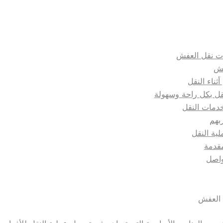
ت نقل العفش
فش
ثناء النقل
قل بكل راحة وسهولة
خدمات النقل
ربهم
لية النقل
قدمة
واصل
العفش